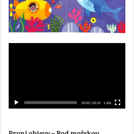
Video
přehrávač
00:00
|
00:24
1.00x
První objevy – Pod mořskou