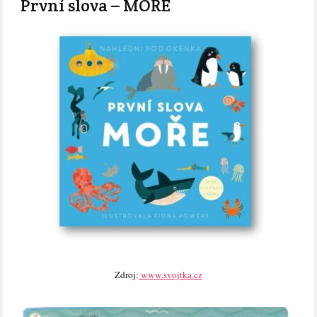
První slova – MOŘE
Zdroj:
www.svojtka.cz