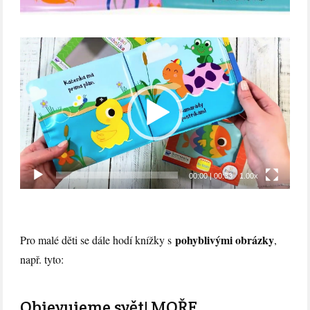
Video
přehrávač
00:00
|
00:33
1.00x
pohyblivými obrázky
Pro malé děti se dále hodí knížky s
,
např. tyto:
Objevujeme svět! MOŘE