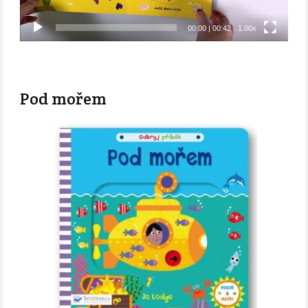
00:00
|
00:42
1.00x
Pod mořem