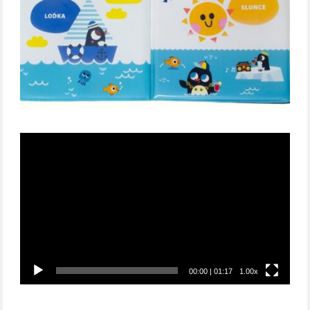
Video
přehrávač
00:00
|
01:17
1.00x