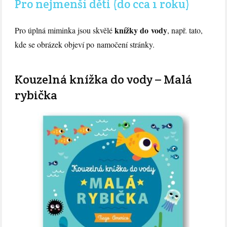
Pro nejmenší děti (do cca 1 roku)
knížky do vody
Pro úplná miminka jsou skvělé
, např. tato,
kde se obrázek objeví po namočení stránky.
Kouzelná knížka do vody – Malá
rybička