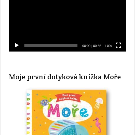
00:00
|
00:56
1.00x
Moje první dotyková knížka Moře