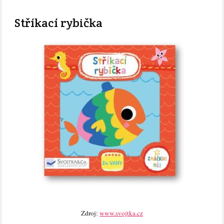
Stříkací rybička
Zdroj:
www.svojtka.cz