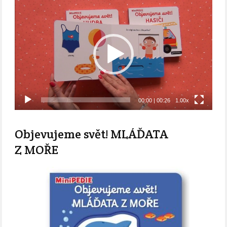
Video
přehrávač
00:00
|
00:26
1.00x
Objevujeme svět! MLÁĎATA
Z MOŘE