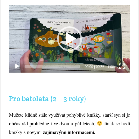
Video
přehrávač
00:00
|
00:36
1.00x
Pro batolata (2 – 3 roky)
Můžete klidně stále využívat pohyblivé knížky, starší syn si je
občas rád prohlédne i ve dvou a půl letech,
Jinak se hodí
zajímavými informacemi.
knížky s novými