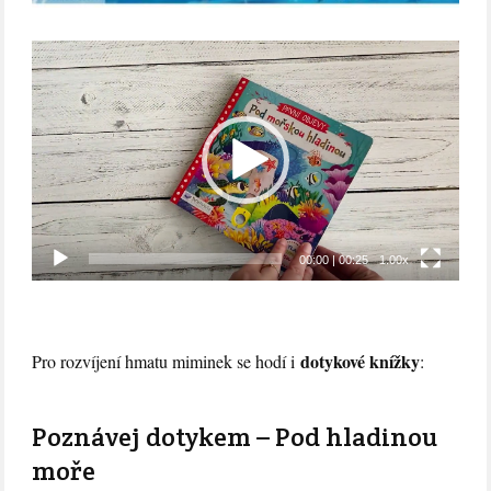
Video
přehrávač
00:00
|
00:25
1.00x
dotykové knížky
Pro rozvíjení hmatu miminek se hodí i
:
Poznávej dotykem – Pod hladinou
moře