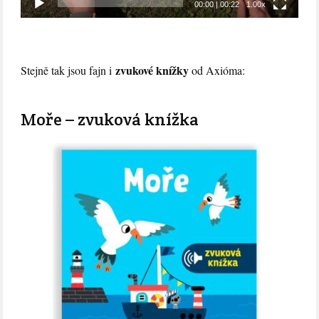
00:00
|
00:22
1.00x
zvukové knížky
Stejně tak jsou fajn i
od Axióma:
Moře – zvuková knížka