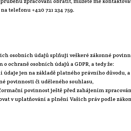
 průběhu zpracování obrátit, můžete mě kontaktova
 na telefonu +420 721 234 759.
ašich osobních údajů splňuji veškeré zákonné povin
 o ochraně osobních údajů a GDPR, a tedy že:
ní údaje jen na základě platného právního důvodu, 
né povinnosti či uděleného souhlasu,
nformační povinnost ještě před zahájením zpracován
vat v uplatňování a plnění Vašich práv podle záko