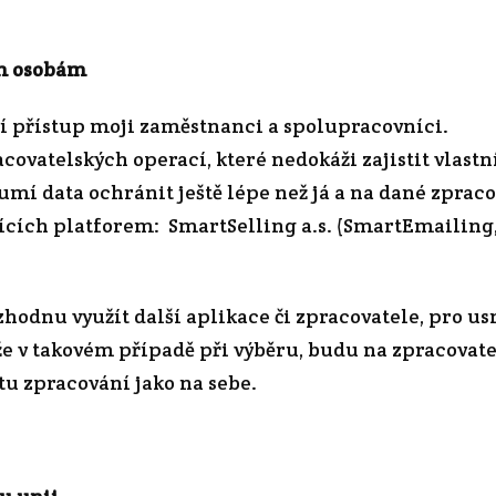
ím osobám
 přístup moji zaměstnanci a spolupracovníci.
acovatelských operací, které nedokáži zajistit vlast
 umí data ochránit ještě lépe než já a na dané zpraco
jících platforem: SmartSelling a.s. (SmartEmailing
zhodnu využít další aplikace či zpracovatele, pro u
 že v takovém případě při výběru, budu na zpracovat
tu zpracování jako na sebe.