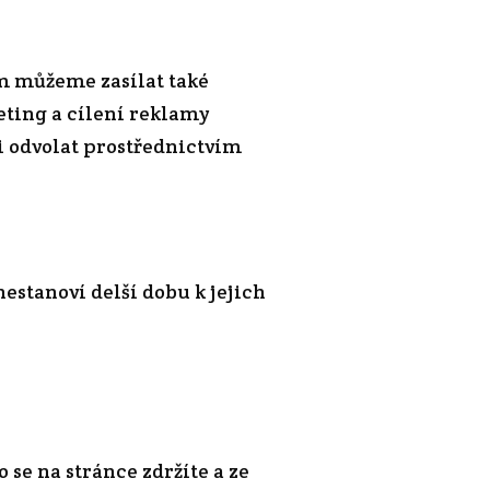
ám můžeme zasílat také
eting a cílení reklamy
i odvolat prostřednictvím
stanoví delší dobu k jejich
se na stránce zdržíte a ze