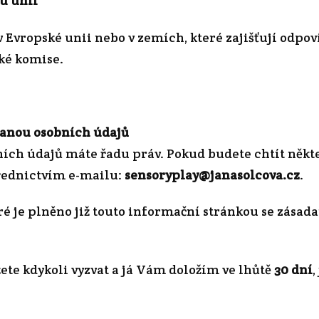
u unii
Evropské unii nebo v zemích, které zajišťují odpov
ké komise.
hranou osobních údajů
ních údajů máte řadu práv. Pokud budete chtít někte
řednictvím e-mailu:
sensoryplay@janasolcova.cz
.
eré je plněno již touto informační stránkou se zása
te kdykoli vyzvat a já Vám doložím ve lhůtě
30 dní
,