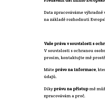
Předávání dat mimo Evropsko
Data zpracováváme výhradně v 
na základě rozhodnutí Evrops
Vaše práva v souvislosti s oc
V souvislosti s ochranou osob
prosím, kontaktujte mě prost
Máte
právo na informace
, kt
údajů.
Díky
právu na přístup
mě může
zpracovávám a proč.