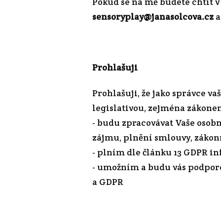
Pokud se na mě budete chtít v
sensoryplay@janasolcova.cz
a
Prohlašuji
Prohlašuji, že jako správce v
legislativou, zejména zákonem
- budu zpracovávat Vaše osob
zájmu, plnění smlouvy, zákon
- plním dle článku 13 GDPR i
- umožním a budu vás podporo
a GDPR