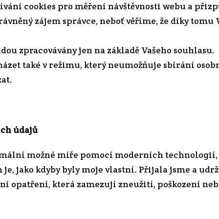
užívání cookies pro měření návštěvnosti webu a při
rávněný zájem správce, neboť věříme, že díky tom
udou zpracovávány jen na základě Vašeho souhlasu.
ázet také v režimu, který neumožňuje sbírání osob
at.
ích údajů
mální možné míře pomocí moderních technologií, k
je, jako kdyby byly moje vlastní. Přijala jsme a udr
í opatření, která zamezují zneužití, poškození ne