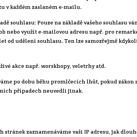
zu v každém zaslaném e-mailu.
ladě souhlasu: Pouze na základě vašeho souhlasu v
sob nebo využít e-mailovou adresu např. pro remark
 let od udělení souhlasu. Ten lze samozřejmě kdykol
živé akce např. worskhopy, veletrhy atd.
váme po dobu běhu promlčecích lhůt, pokud zákon ne
ních případech neuvedli jinak.
 stránek zaznamenáváme vaši IP adresu, jak dlouho 