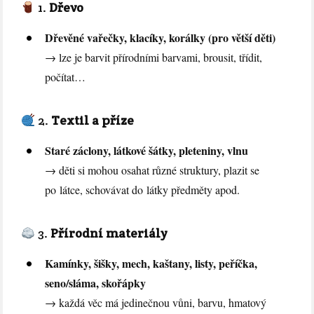
1.
Dřevo
Dřevěné vařečky, klacíky, korálky (pro větší děti)
→ lze je barvit přírodními barvami, brousit, třídit,
počítat…
2.
Textil a příze
Staré záclony, látkové šátky, pleteniny, vlnu
→ děti si mohou osahat různé struktury, plazit se
po látce, schovávat do látky předměty apod.
3.
Přírodní materiály
Kamínky, šišky, mech, kaštany, listy, peříčka,
seno/sláma, skořápky
→ každá věc má jedinečnou vůni, barvu, hmatový