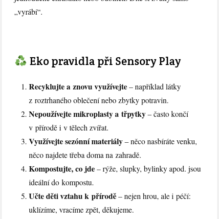
„vyrábí“.
Eko pravidla při Sensory Play
Recyklujte a znovu využívejte
– například látky
z roztrhaného oblečení nebo zbytky potravin.
Nepoužívejte mikroplasty a třpytky
– často končí
v přírodě i v tělech zvířat.
Využívejte sezónní materiály
– něco nasbíráte venku,
něco najdete třeba doma na zahradě.
Kompostujte, co jde
– rýže, slupky, bylinky apod. jsou
ideální do kompostu.
Učte děti vztahu k přírodě
– nejen hrou, ale i péčí:
uklízíme, vracíme zpět, děkujeme.