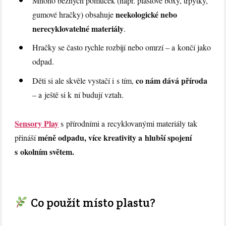
Mnoho běžných pomůcek (např. plastové boxy, třpytky,
neekologické nebo
gumové hračky) obsahuje
nerecyklovatelné materiály
.
Hračky se často rychle rozbijí nebo omrzí – a končí jako
odpad.
co nám dává příroda
Děti si ale skvěle vystačí i s tím,
– a ještě si k ní budují vztah.
Sensory Play
s přírodními a recyklovanými materiály tak
méně odpadu, více kreativity a hlubší spojení
přináší
s okolním světem.
Co použít místo plastu?