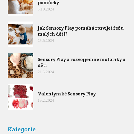
pomůcky
3.10.2024
Jak Sensory Play pomáhá rozvíjet řeč u
malých dětí?
23.6.2024
Sensory Play a rozvoj jemné motoriky u
dětí
21.3.2024
Valentýnské Sensory Play
13.2.2024
Kategorie