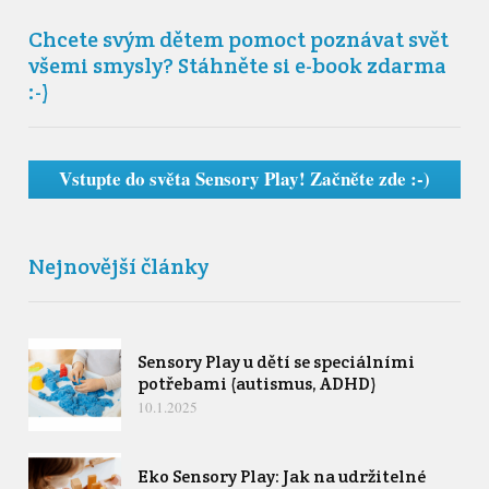
Chcete svým dětem pomoct poznávat svět
všemi smysly? Stáhněte si e-book zdarma
:-)
Vstupte do světa Sensory Play! Začněte zde :-)
Nejnovější články
Sensory Play u dětí se speciálními
potřebami (autismus, ADHD)
10.1.2025
Eko Sensory Play: Jak na udržitelné