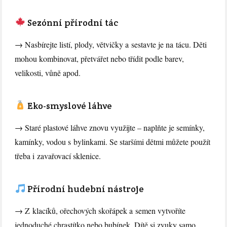
Sezónní přírodní tác
→ Nasbírejte listí, plody, větvičky a sestavte je na tácu. Děti
mohou kombinovat, přetvářet nebo třídit podle barev,
velikosti, vůně apod.
Eko-smyslové láhve
→ Staré plastové láhve znovu využijte – naplňte je semínky,
kamínky, vodou s bylinkami. Se staršími dětmi můžete použít
třeba i zavařovací sklenice.
Přírodní hudební nástroje
→ Z klacíků, ořechových skořápek a semen vytvoříte
jednoduché chrastítko nebo bubínek. Dítě si zvuky samo